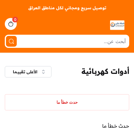
توصيل سريع ومجاني لكل مناطق العراق
0
iew bag
أدوات كهربائية
الأعلى تقييما
حدث خطأ ما
حدث خطأ ما