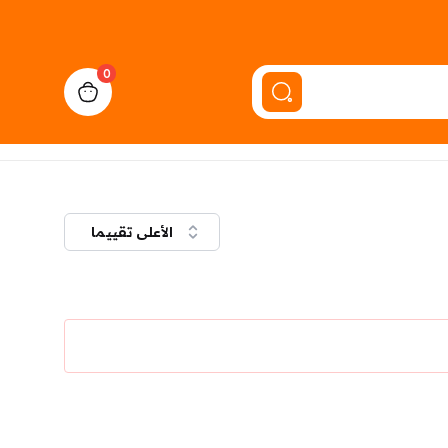
0
cart, view bag
الأعلى تقييما