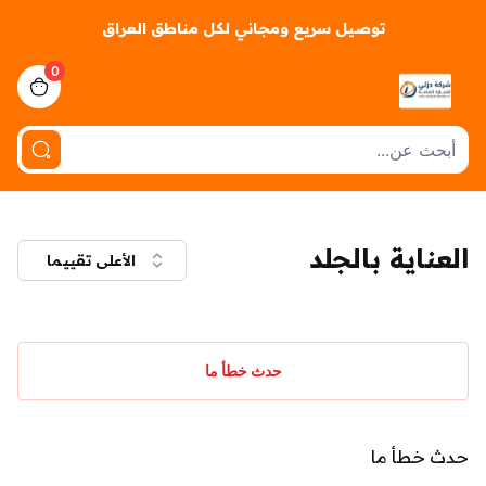
توصيل سريع ومجاني لكل مناطق العراق
0
iew bag
العناية بالجلد
الأعلى تقييما
حدث خطأ ما
حدث خطأ ما