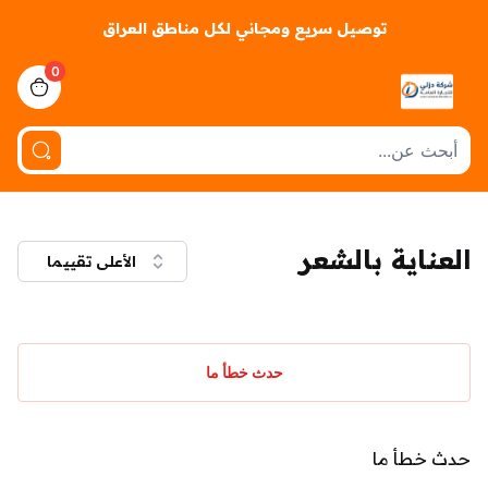
توصيل سريع ومجاني لكل مناطق العراق
0
iew bag
العناية بالشعر
الأعلى تقييما
حدث خطأ ما
حدث خطأ ما