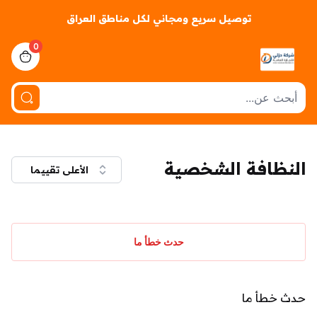
توصيل سريع ومجاني لكل مناطق العراق
0
iew bag
النظافة الشخصية
الأعلى تقييما
حدث خطأ ما
حدث خطأ ما