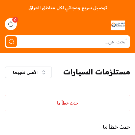
توصيل سريع ومجاني لكل مناطق العراق
0
iew bag
مستلزمات السيارات
الأعلى تقييما
حدث خطأ ما
حدث خطأ ما