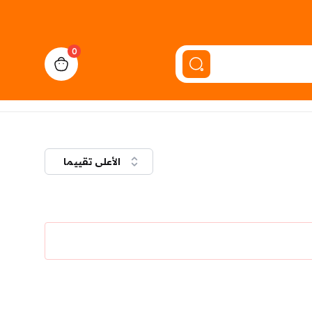
0
cart, view bag
الأعلى تقييما