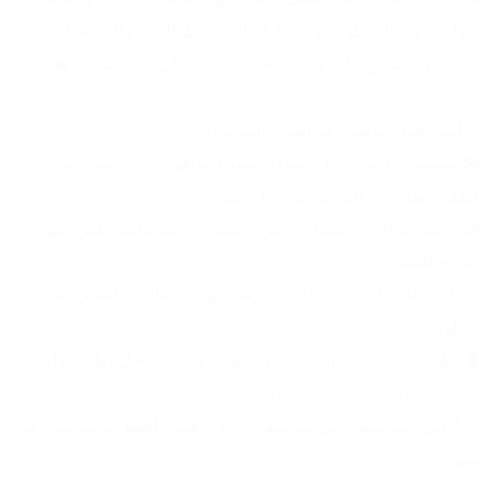
"فول"... هذا الماطور هو اختيارك المضبوط للبيت والحديقة! صوت، 
حركة، وإحساس كأنه ماطور حقيقي بس على كد الصغار! 🔥
✨ ليش هذا الماطور هو الهدية المثالية؟
🏍️ تصميم رياضي يخبل: شكله يشبه الماطورات الحقيقية ويخلي 
الطفل يطير من الفرحة من أول نظرة.
👶 لأعمار 2 إلى 6 سنوات: آمن، خفيف، واستخدامه كلش سهل 
ومريح للصغار.
⚡ دبل ماطور (2 Motor): قوة رهيبة وثبات عالي بالمشي، مو 
ماطور عادي!
🔋 بطارية "سباعية" (6V 7Ah): تنطيك وقت تشغيل أطول ولعب 
مستمر بدون ما تخلص بسرعة.
🎶 أغاني وموسيقى: بي موسيقى تزيد واهس الطفل وحماسه وهو 
يسوق.