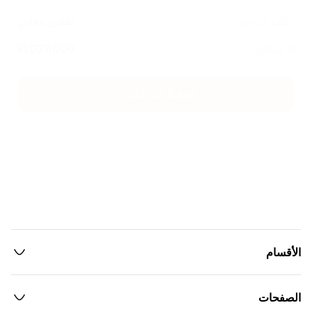
تكلفة الشحن
شحن مجاني
الاجمالي
79000
IQD
اضغط هنا للشراء
الأقسام
الصفحات