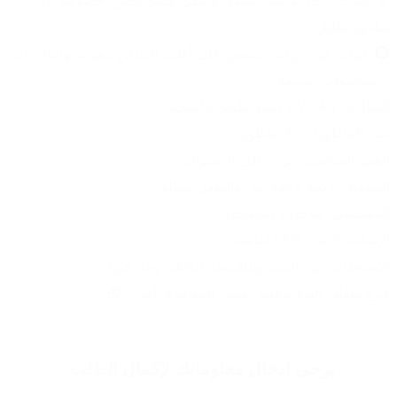
💡 لايتات LED أمامية: تضوي وتنطي شكل يجنن، خصوصاً إذا 
ساقوه بالليل.
🛞 تايرات قوية وثابتة: تمشي على أغلب الأماكن بنعومة وأمان تام.
⚡ مواصفات سريعة:
البطارية: 6V 7Ah (عمر طويل بالشحنة).
عدد الماطورات: 2 ماطور.
العمر المناسب: من 2 إلى 6 سنوات.
التشغيل: دكمة وحدة بس والطفل ينطلق.
الموسيقى: موجودة (مدمجة).
الإضاءة: لايتات LED أمامية.
الاستخدام: جوة البيت وبالحديقة (داخلي وخارجي).
فرح طفلك اليوم وخليه يعيش المغامرة بأمان! 🎁
يرجى ادخال معلوماتك لإكمال
الطلب