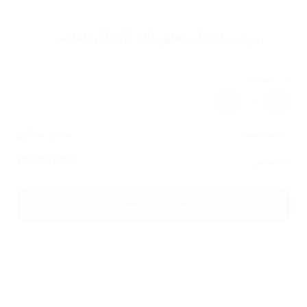
يرجى ادخال معلوماتك لإكمال
الطلب
عدد القطع
1
تكلفة الشحن
شحن مجاني
الاجمالي
80000
IQD
اضغط هنا للشراء