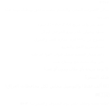
Intex.
مثالي للضيوف، السفر، والتخييم. تنصبه بدقايق وينطيك نومة هنيّة 
ومريحة:
✅ حجم نفر واحد مريح (200×90×25 سم).
✅ سطح مخملي ناعم يمنع الچرچف ليزلگ.
✅ مصنوع من PVC قوي مقاوم للمي والتمزق.
✅ صمام سريع للنفخ والتفريغ.
✅ دعم ممتاز للجسم بفضل قنوات الهوا الداخلية.
✅ يجي وياه مخدة نفخ ومنفاخ هدية.
🎯 
نومة مريحة بأي مكان وبدون أي تعب!
شكد السعر؟
60 ألف فقط! والتوصيل مجاني لكل محافظات العراق! 
🇮🇶🚚
اطلبه هسه وخليك جاهز دوم للضيوف والسفرات! 🏕️🏡