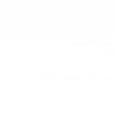
 10 قطع.
3
34
%-
IQD
50000
IQD
يرجى ادخال معلوماتك لإكمال
الطلب
طع
1