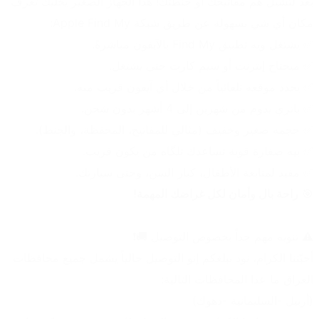
بعد لتشيل هم مفاتيحك أو جنطتك! هذا الجهاز الصغير يخليك تعرف 
مكان أي شي بسهولة عن طريق شبكة Apple Find My:
✅ يشتغل ويه تطبيق Find My بالآيفون مباشرةً.
✅ ميحتاج إنترنت أو سيم كارت حتى يشتغل.
✅ يحدد موقعه تلقائياً من خلال أي آيفون قريب منه.
✅ باتري يدوم من شهرين إلى 4 أشهر بدون شحن.
✅ حجمه صغير وخفيف (مثالي للمفاتيح، المحفظة، والجنط).
✅ بيه صفارة قوية تساعدك تلگاه من يكون قريب.
✅ مفيد لمتابعة الأطفال، كبار السن، وحتى سيارتك.
🎯 
راحة بال وأمان لكل غراضك المهمة!
⚠️ تنويه مهم جداً بخصوص التوصيل 🚚❗
أحبّتنا الكرام، نود نبلغكم إنو التوصيل حالياً يشمل جميع محافظات 
العراق ما عدا المحافظات التالية:
(أربيل -السليمانية -دهوك)