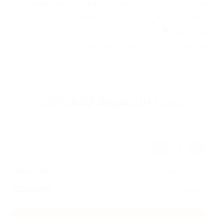
نعتذر من زبائننا الكرام في هذه المحافظات ونتمنى تفهمكم، وإن 
شاء الله نرجع نوفر التوصيل لهذه المناطق العزيزة بأقرب وقت 
ممكن. تحياتنا ❤️
اطلبه هسه وخلي كل غراضك گدام عينك! 👍📱
يرجى ادخال معلوماتك لإكمال
الطلب
عدد القطع
1
تكلفة الشحن
شحن مجاني
الاجمالي
65000
IQD