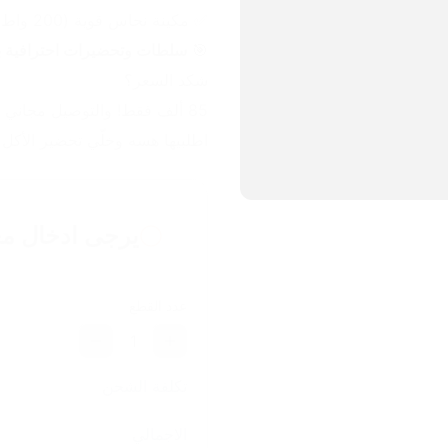
✅ مكينة نحاس قوية (200 واط) تنجز الشغل بسرعة.
🎯 
سلطات وتحضيرات احترافية ب
شكد السعر؟
85 ألف فقط! والتوصيل مجاني لكل محافظات العراق! 🇮🇶🚚
اطلبيها هسه وخلّي تحضير الأكل 
يرجى ادخال مع
عدد القطع
1
تكلفة الشحن
الاجمالي