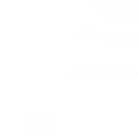
أقل وقت وجهد!
متعة! 💪🥒🥕
لوماتك لإكمال
الطلب
شحن مجاني
IQD
85000