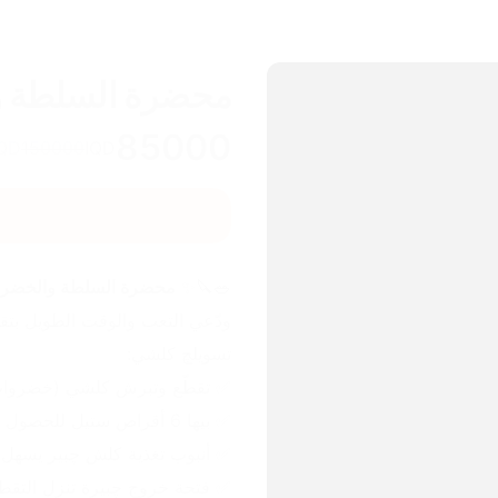
محضرة السلطة والخ
85000
IQD
150000
IQD
🥗🔪✨ 
محضرة السلطة والخضروات 6 في 1 – تحضير السلطة صا
تسويلچ كلشي:
✅ تقطّع وتبرش كلشي (خضروات،
✅ بيها 6 أقراص ستيل للحصول على أشكال تقطيع وبرش مثالية.
✅ أنبوب تغذية كلش چبير يسهل 
✅ فتحة خروج چبيرة تنزل التقطيع