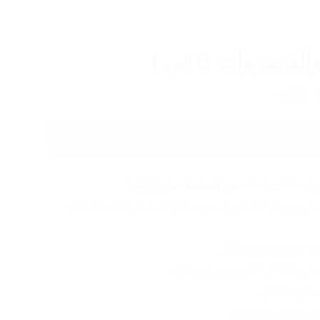
ضروات 6 في 1
43
%-
اضغط هنا للشراء
ر بثواني!
ودّعي التعب والوقت الطويل بتقطيع وبرش الخضروات، ويه هاي المحضرة العملية اللي 
 جبن، وحتى فنگر).
عليچ الشغل.
 مباشرةً بالكاسة.