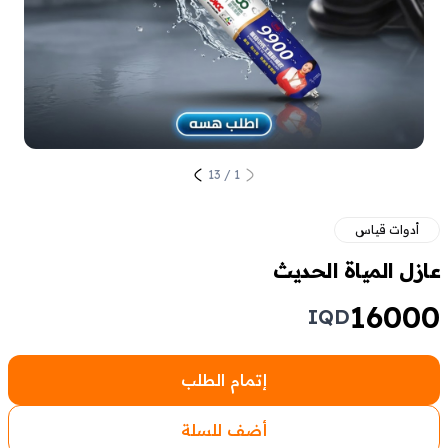
13
/
1
أدوات قياس
عازل المياة الحديث
16000
IQD
إتمام الطلب
أضف للسلة