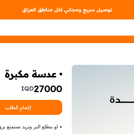
توصيل سريع ومجاني لكل مناطق العراق
• عدسة مكبرة
27000
IQD
إتمام الطلب