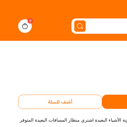
0
cart, view bag
أضف للسلة
• لو بتطلع البر وتريد تستمتع برؤية الأشياء البعيدة اشتري منظار المسافات البعيدة المتوفر 