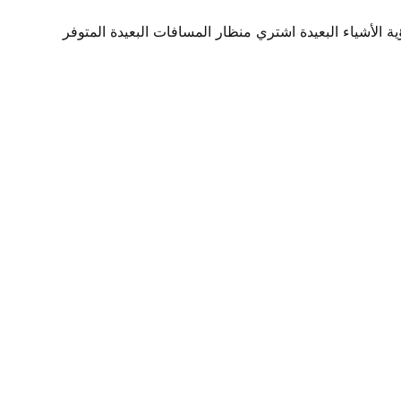
• لو بتطلع البر وتريد تستمتع برؤية الأشياء البعيدة اشتري منظار المسافات البعيدة المتوفر 