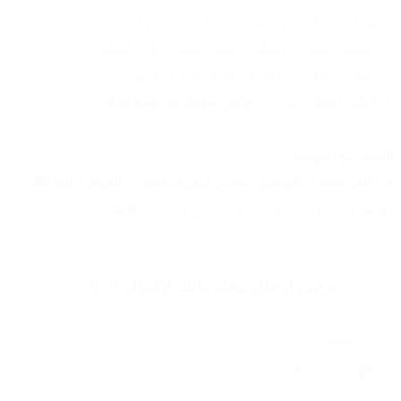
✅ مثالية للأطفال والضيوف (تحلية صحية ولذيذة).
✅ تصميم عصري ومطور يضيف لمسة حلوة لمطبخك.
✅ سهلة التنظيف (القطع تنغسل بغسالة المواعين).
🎯 
أحلى لحظات براد وانتعاش بموطا من صنع إيدك!
السعر مع التوصيل:-
64 ألف فقط! والتوصيل مجاني لكل محافظات العراق! 🇮🇶🚚
اطلبها هسه واستمتع بصيف منعش وصحي! 🍓🍌
يرجى ادخال معلوماتك لإكمال
الطلب
عدد القطع
1