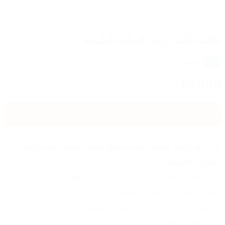
ماكينة الآيس كريم بالفواكه الطبيعية
4.6
7
تقييم
64000
IQD
IQD
29
%-
90000
اضغط هنا للشراء
🍨✨ 
دلّع روحك وأهلك بأطيب موطا صحية! ماكينة الآيس كريم 
بالفواكه الطبيعية.
حضّر أطيب الحلويات الباردة بثواني، بدون دهون أو سكريات 
مضافة، بس من الفواكه الطبيعية!
✅ موطا صحية 100% من الفواكه الطبيعية.
✅ سريعة وسهلة (بثواني تحول الفواكه لموطا).