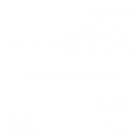
تفاصيل سريعة:
وضعيتان تنظيف
خفيفة الوزن ومتعددة الاستخدامات
لا تفوت الفرصة، احصل على المكنسة الحديثة 3 في 1 RAF اليوم 
واستمتع بالتنظيف السهل والسريع!⚡
يرجى ادخال معلوماتك لإكمال
الطلب
عدد القطع
1
تكلفة الشحن
شحن مجاني
الاجمالي
120000
IQD