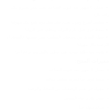
🔹 ضمان 6 شهور ضد عيوب الصناعة، يعني تقدر تشتري بكل 
راحة بال!
🔹 تنظيف أسرع وبدون تعب، خلي بيتك دوم يلمع بكل سهولة!
🔹 شفط قوي حيل، يلزم التراب وينظف حتى الزوايا!
🔹 سهلة التبديل بين وضعيات التنظيف، تقدر تمشيها عالسجاد أو 
الأرضية بكل سهولة!
🔹 هادية وما تطلع صوت، تقدر تنظف بالليل وما تزعج أحد!
مميزات المنتج:
ضمان 6 شهور ضد عيوب الصناعة
شفط قوي جداً لتجربة تنظيف مثالية
سهولة في تغيير الوضعيات بين السجاد والأرضية
صوت هادئ أثناء التشغيل
صيانة سهلة جداً