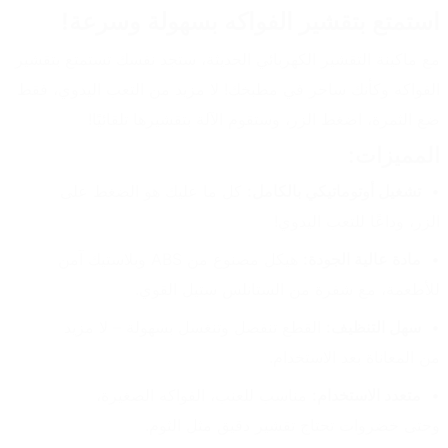
استمتع بتقشير الفواكه بسهولة وسرعة!
مع ماكينة التقشير الكهربائي الحديثة، ستجد نفسك تستمتع بتقشير 
الفواكه وكأنك ساحر في مطبخك! لا مزيد من التعب اليدوي، فقط 
ضع الثمرة، اضغط الزر، وستقوم الآلة بتقشيرها تلقائيًا!
المميزات:
تشغيل أوتوماتيكي بالكامل:
 كل ما عليك هو الضغط على 
الزر، وداعًا للتعب اليدوي!
مادة عالية الجودة:
 هيكل مصنوع من ABS وبلاستيك آمن 
للأطعمة، مع شفرة من الستانلس ستيل القوي.
سهل التنظيف:
 القطع تنفصل وتنغسل بسهولة – لا مزيد 
من المعاناة بعد الاستخدام.
متعدد الاستخدام:
 مناسب للعنب، الفواكه الصغيرة، 
وحتى خضروات تحتاج تقشير دقيق مثل الثوم.