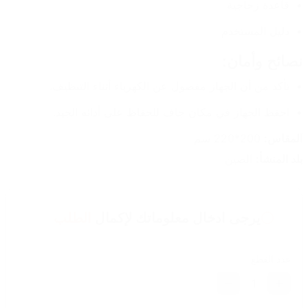
قاعدة زجاجية
دليل المستخدم
نصائح وأمان:
تأكد من أن الجهاز مفصول عن الكهرباء أثناء التنظيف.
احفظ الجهاز في مكان جاف للحفاظ على أدائه الجيد.
المقاس:
 200*220 سم
بلد المنشأ:
 الصين
يرجى ادخال معلوماتك لإكمال
الطلب
عدد القطع
1