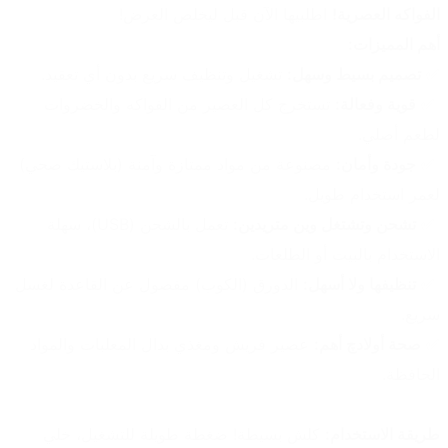
الفواكه العصرية!
 اطلبيها الآن قبل ليخلص العرض!
أهم المميزات:
✅ 
تصميم بسيط وسهل:
 تشغيل وتنظيف سريع بدون أي تعقيد.
 ✅ 
قوية وفعالة:
 تستخرج كل العصير من الفواكه والخضروات 
لطعم أصلي.
 ✅ 
جودة وأمان:
 مصنوعة من مواد ممتازة وآمنة (بلاستيك صحي) 
لعمر استخدام طويل.
 ✅ 
تشحن وتشتغل وين متريدين:
 تعمل بالشحن (USB)، سهلة 
الاستخدام بالبيت أو الطلعات.
 ✅ 
تنظيفها ولا أسهل:
 الدورق (الكوب) مفصول عن القاعدة لغسل 
سريع. 
✅ 
صحة أولادچ أهم:
 عصير فريش ومغذي بدال المعلبات والمواد 
الحافظة.
طريقة الاستخدام:
 كلش بسيطة! ضغطة طويلة للتشغيل، خلي 