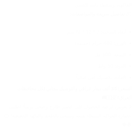
الفاكهة، وضغطة ثانية للعصر.
📦 
تفاصيل سريعة والمواصفات:
أبعاد الشحنة: 7 * 12 * 12 سم.
الوزن: 489 جرام (خفيفة).
السعة: 500 مل.
القوة: 50 واط.
المادة: بلاستيك آمن غذائياً.
السعر: 35 ألف دينار عراقي والتوصيل مجاني لكل محافظات 
العراق!
 🇮🇶🚚
لا تفوتين فرصة الحصول على عصير طازج وصحي يومياً! اطلبي 
عصارة الفواكه المتنقلة هسه وتمتعي بالطعم والنكهة الحقيقية! 🍊
🍇🍓