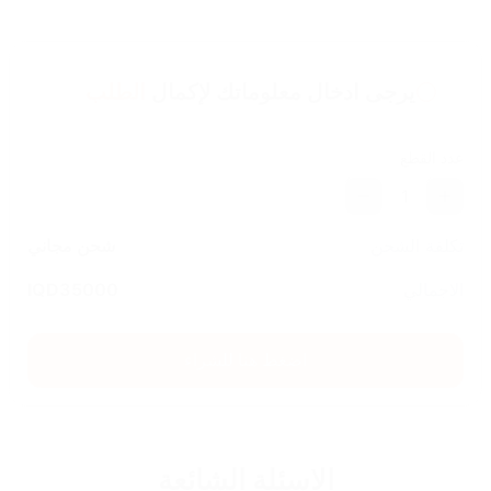
يرجى ادخال معلوماتك لإكمال
الطلب
عدد القطع
1
تكلفة الشحن
شحن مجاني
الاجمالي
35000
IQD
اضغط هنا للشراء
الاسئلة الشائعة