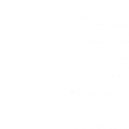
 محترف وين ما چنت:
 (كيبورد، ماوس، وقلم).
ا بجهاز واحد!
 🔥