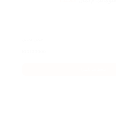
لوماتك لإكمال
الطلب
شحن مجاني
IQD
130000
اضغط هنا للشراء