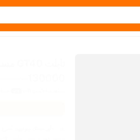
تابلت GT40 مساحة 512GB
130000
200000
IQD
يشاهد هذا المنتج الآن
عميل
20
💻✨ 
خلّي شغلك وترفيهك أسرع وأقوى! تابلت  A16 Pro Max