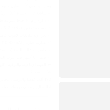
وماوس، يعني كأنك شايل لابتوب
✅ شاشة FHD چبيرة (10.1 إنج) لألوان حية وتفاصيل دقيقة.
✅ ذاكرة رام 16 جيجا لسرعة فائقة بدون أي تعليك.
✅ مساحة تخزين عملاقة 512 جيجابايت لكل ملفاتك.
✅ يجي ويه ملحقات لابتوب كاملة
✅ بطارية جبارة (10000mAh) تدوم وياك يوم كامل.
✅ كاميرات عالية الدقة (خلفية 30MP وأمامية 13MP).
✅ ضمان 6 أشهر ضد عيوب التصنيع.
🎯 
القوة، الإنتاجية، والترفيه.. كله
شكد السعر؟
130 ألف فقط! والتوصيل مجاني لكل محافظات العراق! 🇮🇶🚚
اطلبه اليوم وخلّي تجربتك تختلف!