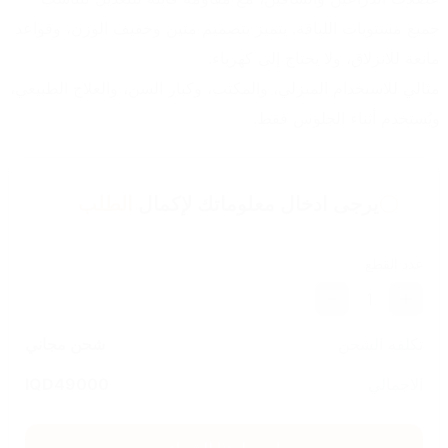
جميع مستويات اللياقة. يتميز بتصميم متين وخفيف الوزن، وقواعد 
مانعة للانزلاق، ولا يحتاج إلى كهرباء.
مثالي للاستخدام المنزلي، والمكتب، وكبار السن، والعلاج الطبيعي، 
ويُستخدم أثناء الجلوس فقط.
يرجى ادخال معلوماتك لإكمال
الطلب
عدد القطع
1
تكلفة الشحن
شحن مجاني
الاجمالي
49000
IQD