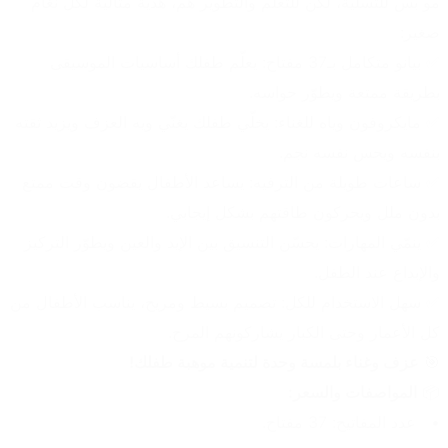
مو بس للتسلية، لكن للتعلّم والتطوير هم، هدية مثالية لكل نغّام 
صغير:
✅ بيانو متكامل بـ37 مفتاح: يعلّم طفلك أساسيات الموسيقى 
بطريقة ممتعة ويطوّر حواسه.
✅ مايكروفون وياه للغناء: يخلّي طفلك يغنّي ويه العزف ويزيد ثقته 
بنفسه ويحس نفسه نجم.
✅ ساعات طويلة من الترفيه: يساعد الأطفال يقضون وقت ممتع 
بدون ملل ويحركون طاقتهم بشكل إيجابي.
✅ ينمّي المهارات: يحسّن التنسيق بين الإيد والعين ويطوّر التركيز 
والإبداع عند الطفل.
✅ سهل الاستخدام للكل: تصميم بسيط ومريح، يناسب الأطفال من 
كل الأعمار وحتى الكبار يشاركونهم المرح.
🎯 
عزف وغناء بلمسة وحدة لتنمية موهبة طفلك!
📦 
المواصفات والسعر:
عدد المفاتيح: 37 مفتاح.