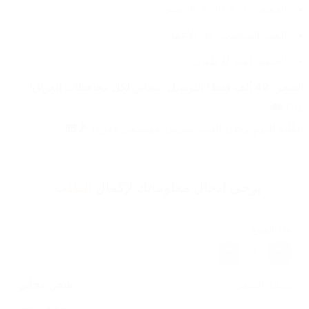
الحجم: 35 × 30 × 14 سم.
العمر المناسب: كل الأعمار.
الخامة: آمنة للأطفال.
السعر: 49 ألف فقط! التوصيل: مجاني لكل محافظات العراق!
🇮🇶🚚
اطلبه اليوم وخلي البيت ينترس موسيقى وفرح! 🎵🎹
يرجى ادخال معلوماتك لإكمال
الطلب
عدد القطع
1
تكلفة الشحن
شحن مجاني