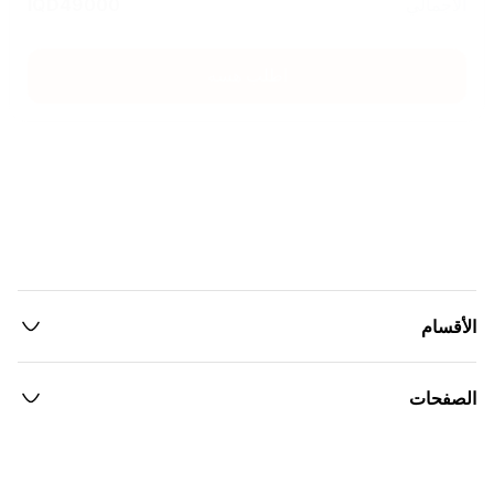
الاجمالي
49000
IQD
اطلب هسه
الأقسام
الصفحات