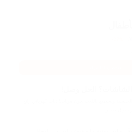
لأطفال
27
%-
IQ
اضغط هنا للشراء
الشاشات؟ الحل وصل!
خلي طفلك يعيش تجربة القيادة الحقيقية ويستمتع باللعب بدون موبايل! دباب كهربائي رائع 
ر سواق صغير.
ر له لعبة ممتعة تخليه يندمج باللعب بدل الموبايل.