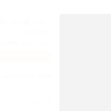
- دباب كهربائي ل
110000
D
150000
IQD
يشاهد هذا المنتج الآن
عميل
20
طفلك المدمن على 
يساعده على ترك الموبايل ويصي
💎 المميزات:
يبعد الطفل عن الشاشات، ويوفّ