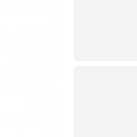
ممتعة.
يطور مهارات الطفل، يساعد عل
أصوات وإضاءة ممتعة تخلي ت
سهل الاستخدام، يمشي للأمام
بطارية قابلة للشحن تدوم لفت
آمن ومريح للأطفال، تصميم ث
صندوق خلفي للتخزين، يگدر ا
⚙️ التفاصيل:
النوع: دباب كهربائي للأطفال
البطارية: 6V 4.5Ah قابلة للشحن