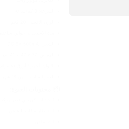
المحرك: موتور واحد
السرعة: 3 كم/ساعة
الوزن الأقصى: 20 كغم
مدة الاستخدام: حوالي ساعتي
الشحن: DC 6V 500mA
المقاس: 77 × 47 × 41 سم
الألوان: أحمر / أزرق (عشوائي
العمر المناسب: من 18 شهر إلى 3 سنوات
📦 محتويات العبوة:
1 × دباب كهربائي (غير مركب)
1 × بطارية قابلة للشحن
1 × شاحن