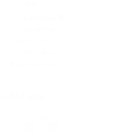
1 × كتيب تعليمات
🎯 ليش تختاره؟
يسلّي الطفل لساعات
بديل آمن عن الموبايل
ينمّي مهارات الطفل
مناسب كهدية مميزة 🎁
يرجى ادخال مع
عدد القطع
1