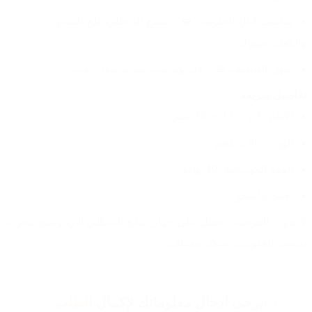
مناسب لكل الحلويات 🍯 – يصنع الداطلي، بلح الشام 
والكعك بسهولة
سهل التنظيف 🧼 – فك وتركيب سريع بدون تعب
تفاصيل سريعة:
الأبعاد: 23 × 17 × 36 سم
الوزن: 2.45 كجم
القوة الكهربائية: 40 واط
يعمل بالشحن
لا تفوت الفرصة، احصل على جهاز صانع الداطلي الآن وتمتع بتجربة 
تحضير الحلويات بشكل مختلف!
يرجى ادخال معلوماتك لإكمال
الطلب