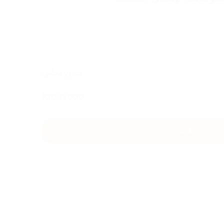
شحن مجاني
IQD
32000
اضغط هنا للشراء