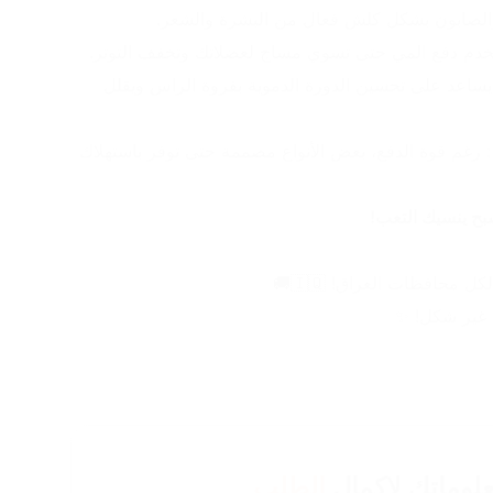
لصابون بشكل كلش فعال من البشرة والشعر.
خدم دفع المي حتى تسوي مساج لعضلاتك وتخفف التوتر.
✅ يحسن صحة البشرة والشعر: يساعد على تحسين الدورة الدموية بفروة الراس ويقلل 
✅ توفير بالمي (بعض الموديلات): رغم قوة الدفع، بعض الأنواع مصممة حتى توفر باستهلاك 
بح ينسيك التعب!
 غير شكل! ✨
لوماتك لإكمال
الطلب