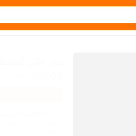
دش عالي الضغط 
32000
IQD
50000
IQD
🚿💧✨ 
وداعاً للسبح العادي! دش
استمتع بدفع مي قوي ينظف بشر
✅ إحساس بالانتعاش: دفع المي ا