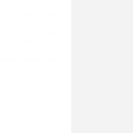
✅ تنظيف أفضل: يشيل الوصخ وا
✅ تدليك مريح للجسم: تگدر تست
تساقط الشعر.
المي.
🎯 
حوّل حمامك لسبا واستمتع بس
شكد السعر؟
32 ألف فقط! والتوصيل مجاني لكل محافظات العراق! 🇮🇶🚚
اطلبه هسه واستمتع بتجربة سبح
يرجى ادخال مع