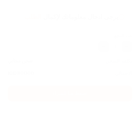
يرجى ادخال معلوماتك لإكمال
الطلب
عدد القطع
1
تكلفة الشحن
شحن مجاني
الاجمالي
80000
IQD
اضغط هنا للشراء