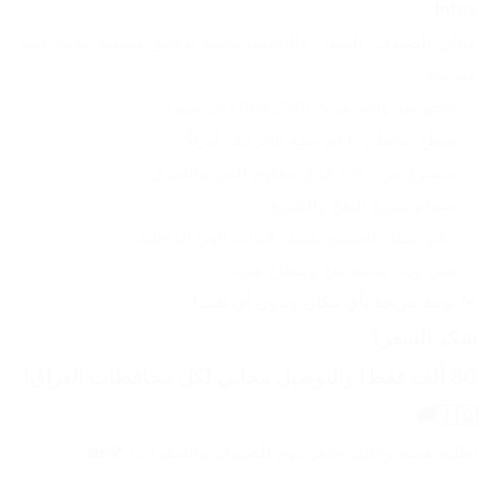
Intex.
مثالي للضيوف، السفر، والتخييم. تنصبه بدقايق وينطيك نومة هنيّة 
ومريحة:
✅ حجم نفر واحد مريح (200×90×25 سم).
✅ سطح مخملي ناعم يمنع الچرچف ليزلگ.
✅ مصنوع من PVC قوي مقاوم للمي والتمزق.
✅ صمام سريع للنفخ والتفريغ.
✅ دعم ممتاز للجسم بفضل قنوات الهوا الداخلية.
✅ يجي وياه مخدة نفخ ومنفاخ هدية.
🎯 
نومة مريحة بأي مكان وبدون أي تعب!
شكد السعر؟
80 ألف فقط! والتوصيل مجاني لكل محافظات العراق! 
🇮🇶🚚
اطلبه هسه وخليك جاهز دوم للضيوف والسفرات! 🏕️🏡