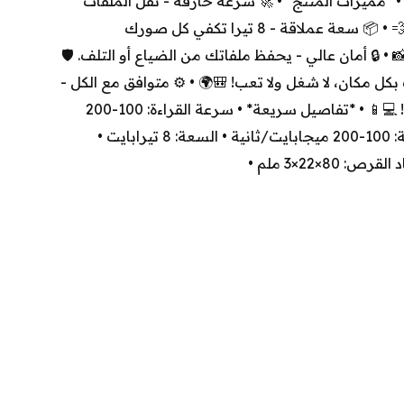
وأداء مضمون... خزن بلا حدود! • *مميزات المنتج* • 🚀 سرعة خارقة - نقل الملفات 
بثواني وماكو انتظار طويل! ⏱️💨 • 📦 سعة عملاقة - 8 تيرا تكفي كل صورك 
• 🔒 أمان عالي - يحفظ ملفاتك من الضياع أو التلف. 🛡️
💾 • ✨ خفيف ومحمول - وياك بكل مكان، لا شغل ولا تعب! 🎒🌍 • ⚙️ متوافق مع الكل - 
يدعم كل الأجهزة بسهولة تامة! 💻📱 • *تفاصيل سريعة* • سرعة القراءة: 100-200 
ميجابايت/ثانية • سرعة الكتابة: 100-200 ميجابايت/ثانية • السعة: 8 تيرابايت • 