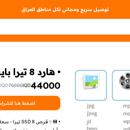
توصيل سريع ومجاني لكل مناطق العراق
• هارد 8 تيرا بايت SSD
44000
IQD
70000
IQD
اضغط هنا للشراء