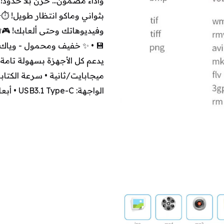
وفيديوهاتك وحتى ألعابك! 🎮📸 
الواجهة: USB3.1 Type-C • أبعاد القرص: 80×22×3 ملم •