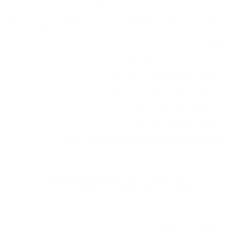
الأوتوماتيكية المزودة بسينسور. تعمل بدون لمس، حيث يتم تشغيل 
وإيقاف المياه تلقائياً، مما يساعد على تقليل الهدر، الحفاظ على 
النظافة، وتوفير تجربة استخدام مريحة.
✅ توفير كبير في استهلاك المياه
✅ تشغيل وإيقاف تلقائي بدون لمس
✅ سهلة التركيب والشحن عبر USB
✅ مقاومة للماء بمعيار IPX6
✅ مناسبة للمطبخ والحمام
اطلبها الآن واستمتع براحة أكبر وتوفير أكثر!
 🚰💙
يرجى ادخال معلوماتك لإكمال
الطلب
عدد القطع