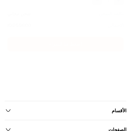
1
تكلفة الشحن
شحن مجاني
الاجمالي
55000
IQD
اضغط هنا للشراء
الأقسام
الصفحات