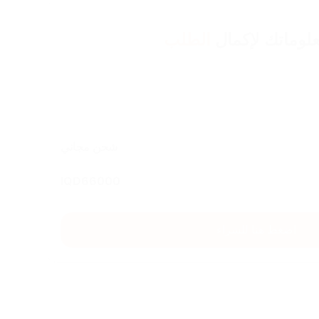
لوماتك لإكمال
الطلب
شحن مجاني
IQD
66000
اضغط هنا للشراء