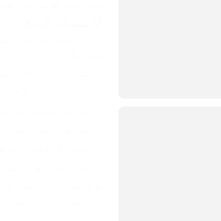
بثواني وتكمل طريقك بدون تعب. 
💡 مميزات المنتج:
ضعيفة 💪
سعة عالية 12000mAh: يعطيك طاقة قوية ويكفي لأكثر من استخدام 🔋
شاشة LED رقمية: تعرف نسبة الشحن بسهولة 👀
منافذ USB متعددة: تشحن موبايلك وأجهزتك بأي وقت 📱
كابلات قوية وآمنة: كلبسات (
كشاف LED للطوارئ: ينفع بالليل أو بالطرق المظلمة 🚨
تصميم صغير وخفيف: سهل تحمل
دائماً مستعد لأي ظرف طارئ!