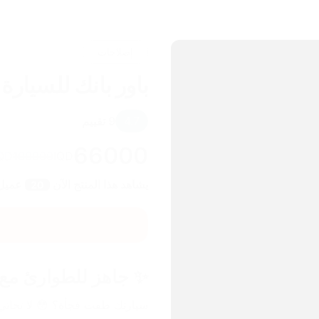
إصلاحات
باور بانك للسيارة جا
4.7
9
تقييم
66000
QD
100000
IQD
يشاهد هذا المنتج الآن
عميل
20
✨ جاهز للطوارئ مع HONTON جامب ستارتر! 🚗