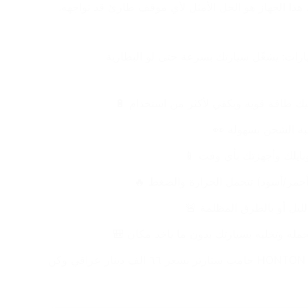
هذا الجهاز هو الحل الأمثل لأي موقف طارئ قد تواجهه.
بطارية قوية تشغل أغلب السيارات: يشغّل سيارتك بسرعة حتى لو البطارية 
أحمر/أسود) تتحمل الحرارة والضغط 🔥
ه وتخليه بسيارتك بدون ما ياخذ مكان 🎒
🔥 لا تفوت الفرصة، احصل على HONTON جامب ستارتر بسعر ٦٦ الف دينار عراقي وكن 