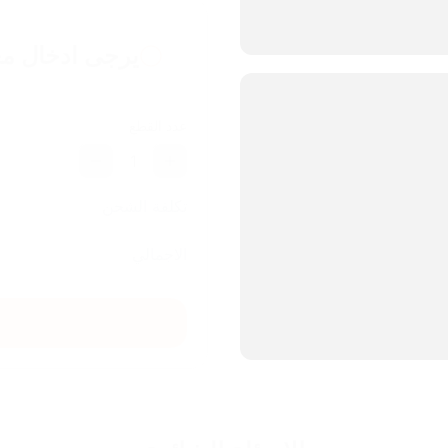
يرجى ادخال مع
عدد القطع
1
تكلفة الشحن
الاجمالي