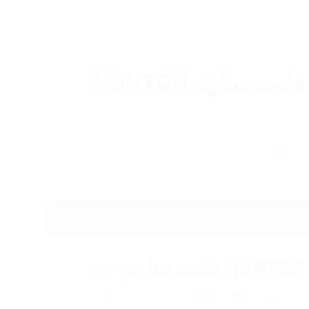
مب ستارتر HONTON
34
%-
I
اضغط هنا للشراء
⚡
سيارتك طفت فجأة؟ 😳 لا تحاتي بعد اليوم! ويا HONTON جامب ستارتر تشغل سيارتك 