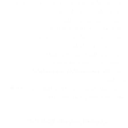
تنظيف أسرع وأقوى بلمسة وحدة! ويه هذا الجهاز، ودّعي المواد 
الكيميائية ونظّفي بيتچ بقوة البخار بس:
✅ ضمان 6 أشهر ضد عيوب الصناعة.
✅ قوة تنظيف خارقة (يوخر أصعب الأوساخ).
✅ متعدد الاستخدامات (أرضيات، قنفات، زوالي، جام).
✅ يوفر وقتچ وجهدچ بالتنظيف.
✅ آمن وصديق للبيئة (يعتمد عالبخار فقط).
✅ تصميم عملي وخفيف وسهل الاستخدام.
🎯 
بيت نظيف ومعقم بقوة البخار وبدون كيمياويات!
شكد السعر؟
57 ألف فقط! والتوصيل مجاني لكل محافظات العراق! 🇮🇶🚚
اطلبيه هسه واستمتعي بنظافة تلمع! 🧼🏡
يرجى ادخال معلوماتك لإكمال
الطلب