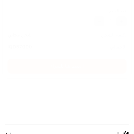
عدد القطع
1
تكلفة الشحن
شحن مجاني
الاجمالي
57000
IQD
اضغط هنا للشراء