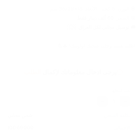
🎯 الوزن: 6 كجم | الأبعاد: 36x29x18 سم
🎯 السعر: 
69 ألف دينار فقط
🚚 
توصيل مجاني لكل العراق
 🇮🇶
أطلبه هسه وخلي صحتك أولويتك! 🔥💪
يرجى ادخال معلوماتك لإكمال
الطلب
عدد القطع
1
تكلفة الشحن
شحن مجاني
الاجمالي
69000
IQD