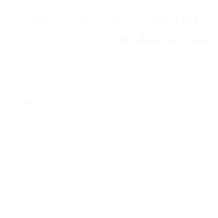
🏋️‍♂️ جهاز الستيبر الديجيتال – ريّح بالك وخليك 
رياضي وانت ببيتك! 🔥
استمتع بتمارين عضلية قوية بدون ما تطلع من بيتك!
✔️ بدالات مانعة للانزلاق لأمان وراحة تامة.
✔️ شاشة ديجيتال تعرض كلشي: الوقت، السرعة، عدد الخطوات 
والسعرات اللي تحرقها.
✔️ تصميم خفيف وسهل النقل، خذه وياك وين ما تروح!
✔️ مقاومة قابلة للتعديل حسب مستواك البدني.
✔️ بيه حبل إضافي لتمرين الذراعين وحرق أكثر سعرات.
✔️ مناسب لكل الأعمار، حتى الكبار بالسن يحسون بتحسن 
بالحركة.
✔️ يحفز الدورة الدموية، يقوي العضلات ويحرق الدهون بسرعة.