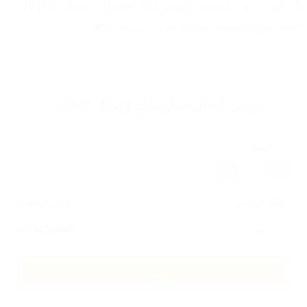
45 ألف فقط! والتوصيل مجاني لكل محافظات العراق! 🇮🇶🚚
اطلبه هسه واستمتع بتجربة تدريب فريدة! 🚀🔥
يرجى ادخال معلوماتك لإكمال
الطلب
عدد القطع
1
تكلفة الشحن
شحن مجاني
الاجمالي
45000
IQD
اضغط هنا للشراء