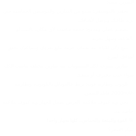
التمرين متعة:
✅ تحفيز بالموسيقى: يجمع بين التمارين والموسيقى الحماسية حتى 
يزيد طاقتك وتوصل لأهدافك.
✅ تصميم عملي ومدمج: حجمه مناسب لأي مكان، بالبيت أو 
بالقاعة، وسهل تخزنه.
✅ تتبع ذكي للأداء: بيه تقنيات حديثة تتابع تقدمك وتساعدك تحقق 
أهدافك أسرع.
✅ تمارين متنوعة لكل المستويات: بيه تمارين مختلفة تناسب الكل، 
سواء چنت محترف أو مبتدئ.
✅ بلوتوث وبطارية قوية: يربط عالموبايل بالبلوتوث، وبطاريته 
2000mAh قابلة للشحن.
✅ يجي ويه كفوف ملاكمة: العرض يشمل الجهاز ويه كفوف ملاكمة 
خاصة بيه.
🎯 
القوة والمتعة والحماس.. كلها بجهاز واحد!
شكد السعر؟