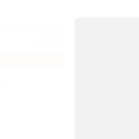
جهاز تصحيح الظهر
45000
IQD
70000
IQD
💪📏✨ 
وداعاً لانحناء الظهر! ج
إذا تعبك انحناء الظهر ووجع الرگب
✅ تصحيح ذكي للوضعية (يهتز عند 
✅ يكوّن ذاكرة عضلية لوضعية سل
✅ تصميم مريح وخفيف ومخفي (
✅ يناسب كل الأعمار (كبار وصغا
✅ قابل للشحن بـUSB وضد المي (IPX7).