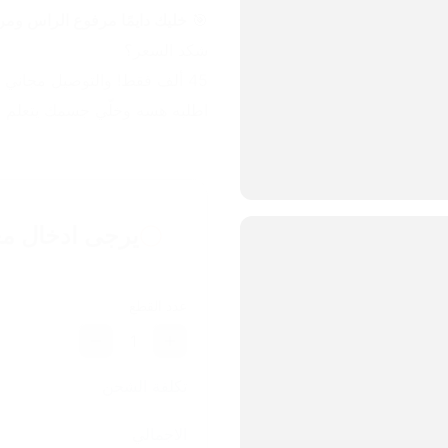
🎯 
خليك دايمًا مرفوع الراس ومرت
شكد السعر؟
45 ألف فقط! والتوصيل مجاني لكل محافظات العراق! 🇮🇶🚚
اطلبه هسه وخلّي جسمك يتعلم ال
يرجى ادخال مع
عدد القطع
1
تكلفة الشحن
الاجمالي