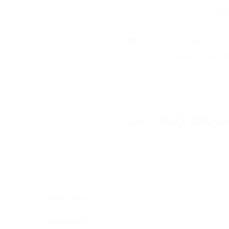
اح!
وضعية الصحيحة بدون تعب! 🧍‍♀️💥
لوماتك لإكمال
الطلب
شحن مجاني
IQD
45000