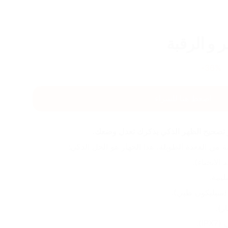
 و الرقبة
36
%-
اضغط هنا للشراء
هاز تصحيح الظهر الذكي يذكرك تعدل وضعك.
ة من القعدة الطويلة، هذا الجهاز هو الحل الذكي:
الانحناء).
يمة.
سيليكون طبي).
ر).