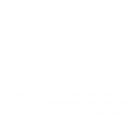
أغراضك بأمان ويا هاي الجنطة العملية اللي بيها قفل سري، ضد 
المي، ومخرج شحن USB:
✅ أمان مضمون بقفل سري: بيها قفل بباسورد تحطّه بنفسك، محد 
غيرك يگدر يفتحها.
✅ خامة قوية وضد المي: تحمي أغراضك من المطر وأي ظرف 
طارئ.
✅ مخرج USB لشحن الموبايل: اشحن موبايلك بسهولة بأي وقت 
(تحتاج باور بانك بالداخل).
✅ تصميم عصري وأنيق: شكلها ستايلش وجذاب، وتناسب كل 
الأوقات.
✅ مثالية للسفر والتنقل: حجمها عملي ومثالي لأغراضك الضرورية.
🎯 
أمان، أناقة، وعملية.. كل هذا بجنطة وحدة!
📦 
المواصفات والسعر:
الأبعاد: 31×9×16 سم.
الخامة: مقاومة للمي.