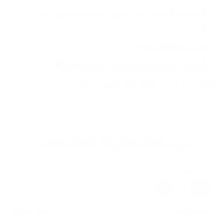
المميزات الإضافية: قفل سري (باسورد)، مخرج شحن 
USB.
السعر: 40 ألف فقط!
التوصيل: مجاني لكل محافظات العراق!
 🇮🇶🚚
اطلبها هسه وانسى القلق على أغراضك! 🚀
يرجى ادخال معلوماتك لإكمال
الطلب
عدد القطع
1
تكلفة الشحن
شحن مجاني