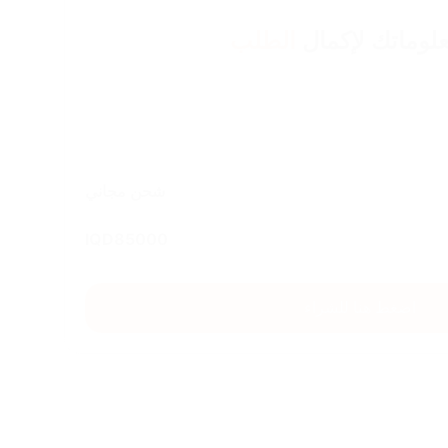
لوماتك لإكمال
الطلب
شحن مجاني
IQD
85000
اضغط هنا للشراء