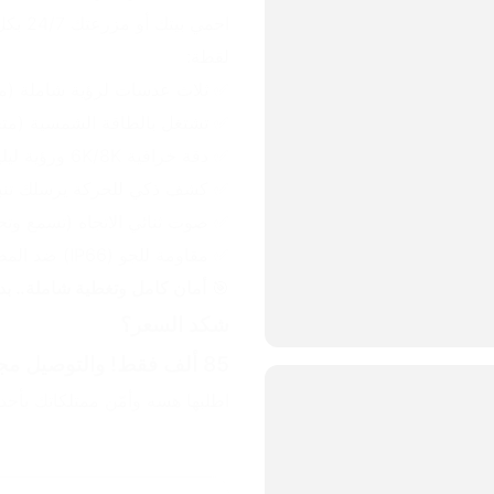
لقطة:
✅ ثلاث عدسات لرؤية شاملة (مت
✅ تشتغل بالطاقة الشمسية (متح
✅ دقة خرافية 6K/8K ورؤية ليلية ملونة.
✅ كشف ذكي للحركة يرسلك تنبيه
✅ صوت ثنائي الاتجاه (تسمع وتح
✅ مقاومة للجو (IP66) ضد المطر والتراب.
🎯 
أمان كامل وتغطية شاملة.. بدو
شكد السعر؟
85 ألف فقط! والتوصيل مجاني لكل محافظات العراق! 🇮🇶🚚
اطلبها هسه وأمّن ممتلكاتك بأحد