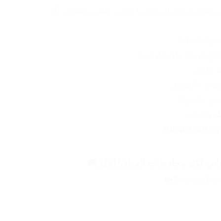
احمي بيتك أو مزرعتك 24/7 بكل وضوح وراحة بال، كاميرا تراقب كلشي ومتفوتك أي 
فوتك لقطة).
تاج كهرباء طول الوكت).
ات عالموبايل.
چي مباشرةً).
ن فاتورة كهرباء!
ث التقنيات! 💪🏡