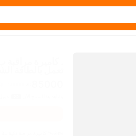
تعمل بالطاقة ال
85000
IQD
150000
IQD
يشاهد هذا المنتج الآن
عميل
22
📸☀️🛰️ 
كاميرة مراقبة ذكية بـ3 عدسات! تغطية 360 درجة وتشتغل عالشمس.