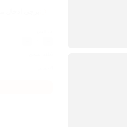
يرجى ادخال مع
عدد القطع
1
تكلفة الشحن
الاجمالي