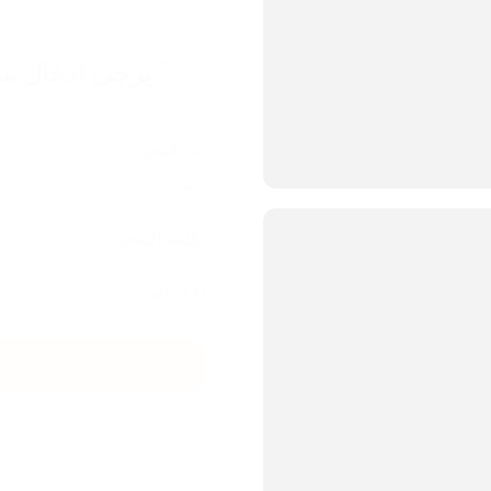
يرجى ادخال مع
عدد القطع
1
تكلفة الشحن
الاجمالي