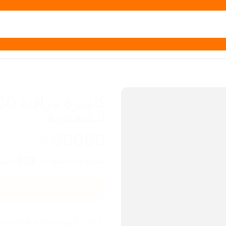
الشمسية
90000
QD
150000
IQD
يشاهد هذا المنتج الآن
عميل
20
☀️📸✨ 
كاميرة مراقبة 360 شمسية – تحمي بيتك ليل ونهار بدون فاتورة كهرباء!