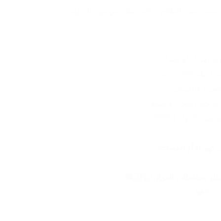
شحن ذاتي بالشمس ورؤية واضحة حتى بالظلام، راقب بيتك من موبايلك وأنت 
 كهرباء أو وايرات).
رةً عالموبايل.
الاتجاه (تحچي وتسمع).
الأجواء (IP66).
 كهرباء أو تعقيدات!
ك! 💪🏡