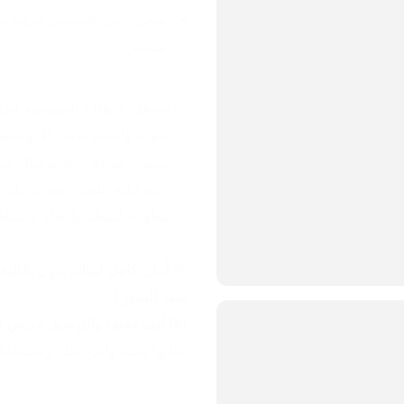
متطمن:
✅ تشتغل بالطاقة الشمسية (بدون
✅ صورة واضحة بدقة 4K وتغطية كاملة 360 درجة.
✅ تنبيهات حركة ذكية توصلك مباش
✅ رؤية ليلية ملونة وصوت ثنائي 
✅ مقاومة للمطر والغبار وتشتغل بكل 
🎯 
أمان كامل لبيتك، بدون تكاليف
شكد السعر؟
90 ألف فقط! والتوصيل مجاني لكل محافظات العراق! 🇮🇶🚚
اطلبها هسه وأمّن بيتك وممتلكات