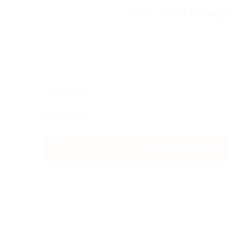
لوماتك لإكمال
الطلب
شحن مجاني
IQD
60000
اضغط هنا للشراء