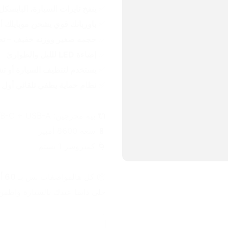
✅ 
ينفخ تايرات السيارة، البايسك
✅ 
باوربانك قوي يشحن موبايلك أو
✅ 
حجمه صغير ووزنه خفيف – تح
✅ 
إضاءة LED للليل والطوارئ
✅ 
يستخدم لتنظيف السيارة أو تش
✅ 
نظام حماية يطفي تلقائي أول
🔌 بيه مخرجين: USB-C + USB-A
🔋 سعة 8600 أمبير
🌀 كمبروسر 1 بستم
📦 كل هالمواصفات بس بـ 
60 ألف دينار
خلي دايمًا عندك بالسيارة واطم