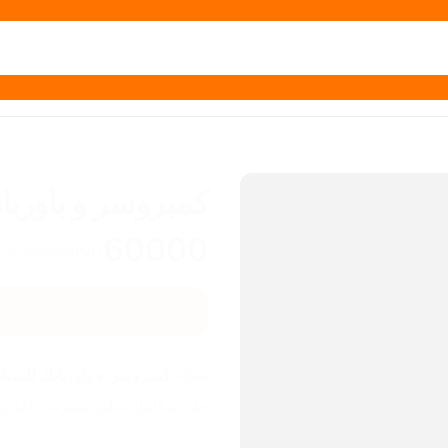
كمبروسر و باوربا
60000
IQD
90000
IQD
🚗💨 
كمبروسر + باوربانك للسيار
حل متكامل يخلي سفرتك بأمان، و