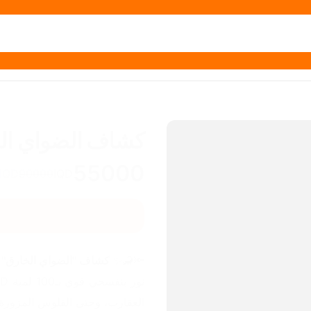
كشاف الضواي الخارق UV بـ
55000
IQD
90000
IQD
🔦🦂✨ 
كشاف "الضواي الخارق" UV – اكشف كلشي ميـنشاف بالعين المجردة!
العقارب، وحتى الفلوس المزورة: