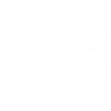
✅ متعدد الاستخدامات: يكشف بول الحيوانات الأليفة، العقارب، بق الفراش، وحتى الفلوس 
تحمل ومقاوم للصدمات والمطر (IP65).
ستخدمه وأنت متطمن.
 الفحص والكشف!
عنك! 👍🔍
لوماتك لإكمال
الطلب