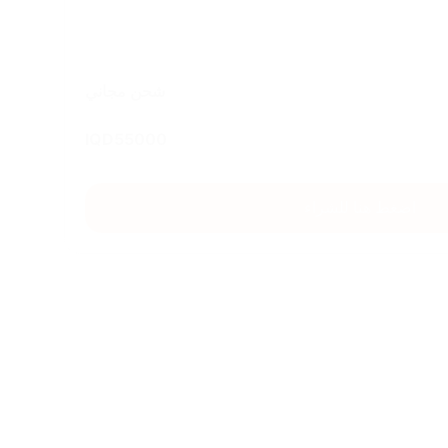
شحن مجاني
IQD
55000
اضغط هنا للشراء