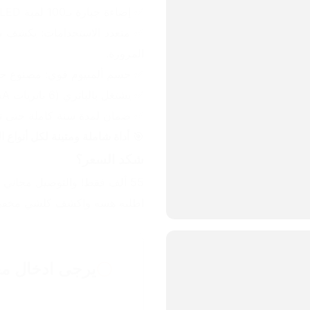
✅ إضاءة جبارة بـ100 لمبة UV LED تغطي مساحة واسعة.
المزورة.
✅ جسم ألمنيوم قوي: مصنوع حتى ي
✅ يشتغل بالباتري (6 باتريات AA) بدون الحاجة للشحن.
✅ ضمان لمدة سنة كاملة حتى ت
🎯 
أداة شاملة ومتينة لكل أنواع
شكد السعر؟
55 ألف فقط! والتوصيل مجاني لكل محافظات العراق! 🇮🇶🚚
اطلبه هسه واكشف كلشي مخفي 
يرجى ادخال مع