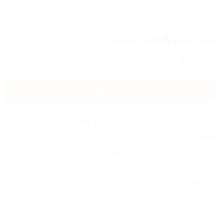
لوحة عرض بالتطبيق للسيارات
55000
IQD
IQD
39
%-
90000
اضغط هنا للشراء
📱🚗✨ 
خلّي سيارتك تحچي عنك! شاشة LED ذكية تعرض أي شي 
يعجبك.
شاشة تتحكم بيها من موبايلك وتعرض أي رسالة أو تصميم يعجبك 
بكل سهولة:
✅ تحكم كامل من الموبايل عبر البلوتوث.
✅ مرنة وقابلة للطي (تلزگ حتى عالزجاج المنحني).
✅ إضاءة قوية وواضحة بالليل والنهار (RGB متعددة).