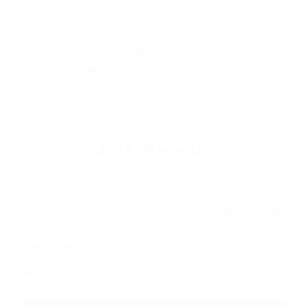
✅ تركيب سريع وسهل بلاصق قوي.
✅ استخدامات متعددة (تنبيهات، إعلانات، تعبير شخصي).
🎯 
خلي سيارتك مميزة وتعبر عنك بطريقة ذكية!
احجزها هسه وخلي سيارتك مميزة عن البقية! 🔥
يرجى ادخال معلوماتك لإكمال
الطلب
عدد القطع
1
تكلفة الشحن
شحن مجاني
الاجمالي
55000
IQD