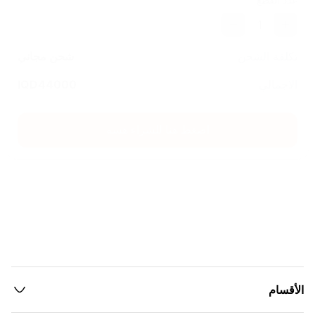
1
تكلفة الشحن
شحن مجاني
الاجمالي
44000
IQD
اضغط هنا للشراء هسه
الأقسام