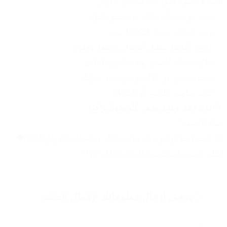
البعيدة، بضوء قوي ينشاف حتى بالنهار:
✅ ضوء قوي جداً ينشاف حتى بنص النهار.
✅ مدى خرافي يوصل لـ1500 متر.
✅ عدسة أمامية تنطيك أشكال مختلفة وحلوة.
✅ بطارية قابلة للشحن ويه شاحنها الخاص.
✅ تصميم متين من الألمنيوم وقبضة متزلگ.
✅ حجم مناسب للجيب أو الجنطة.
🎯 
قوة، دقة، ومدى بعيد.. كله بجهاز واحد!
شكد السعر؟
33 ألف فقط! والتوصيل مجاني لكل محافظات العراق! 🇮🇶🚚
اطلبه هسه واستخدمه لكل احتياجاتك! 👍🔦
يرجى ادخال معلوماتك لإكمال
الطلب
عدد القطع