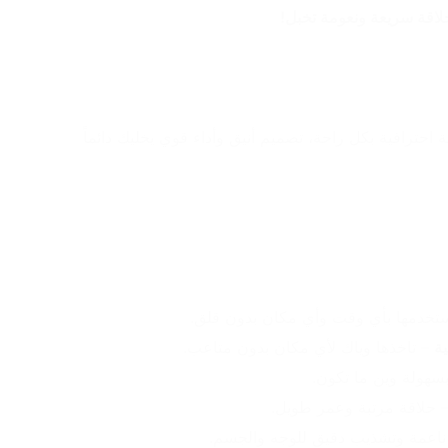
ماكينة Kemei 1910 تمنحك حلاقة احترافية بكل راحة، تصميم أنيق وأداء قوي يخليك دائماً 
ستخدمها بأي وقت وأي مكان بدون قلق.
ة
 – تاخذها وياك لأي مكان بدون متاعب.
بسهولة وين ما تكون.
– حلاقة مرتبة وعمر طويل.
 ناعمة وتشذيب دقيق للوجه والجسم.