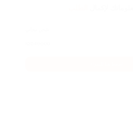
لوماتك لإكمال
الطلب
شحن مجاني
IQD
40000
اضغط هنا للشراء