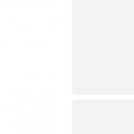
ماكينة الحلاقة Kemei 1910 – حلاقة سريعة ونعومة تخبل!
💈 خليك مرتّب بكل سهولة!
بأحلى طلة.
🔹 مميزات المنتج:
✅ 
تصميم أنيق ومقاوم للماء
 – ت
✅ 
تشتغل بالشحن + فولتية عالمي
✅ 
شاحن USB مرفق
 – تشحنها 
✅ 
100% أصلية بجودة مضمونة
 
✅ 
متعددة الاستخدامات
 – حلاقة