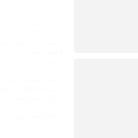
📌 تفاصيل المنتج:
📏 
تصميم جذاب وخفيف
 – استخ
🔋 
تشتغل بالشحن
 – بدون أسلاك 
⚡ 
الموديل:
 KM-1910
⚙️ 
عدد الرؤوس:
 3 رؤوس للحلاقة والتشذيب.
🔄 
إعدادات السرعة:
 1 مستوى لحلاقة سلسة.
🔌 
مزودة بشاحن USB
 – تشحنها
💇‍♂️ 
مناسبة للوجه والجسم
 – للح
💥 Kemei 1910 – سهولة، دقة، وأناقة بحركة وحدة!