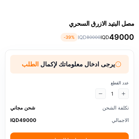
مصل البتيد الازرق السحري
49000
IQD
IQD
39
%-
80000
يرجى ادخال معلوماتك لإكمال
الطلب
عدد القطع
1
تكلفة الشحن
شحن مجاني
الاجمالي
49000
IQD