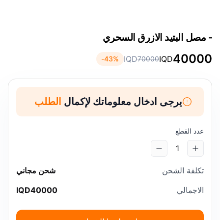
- مصل البتيد الازرق السحري
40000
IQD
IQD
43
%-
70000
يرجى ادخال معلوماتك لإكمال
الطلب
عدد القطع
1
تكلفة الشحن
شحن مجاني
الاجمالي
40000
IQD