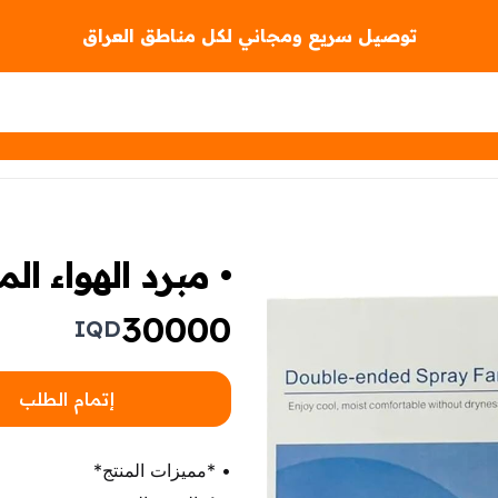
توصيل سريع ومجاني لكل مناطق العراق
• مبرد الهواء المح
30000
IQD
إتمام الطلب