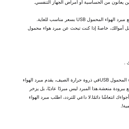
• فهو يوفر لك قيمة ممتازة مقابل أموالك، خاصةً إذا كنت تبحث عن مبرد هواء محمول 
• مبرد الصيف الحار: مبرد الهواء المحمول USBفي ذروة حرارة الصيف، يقدم مبرد الهواء 
المحمول USB الحل الأمثل للتمتع ببرودة منعشة.هذا المبرد ليس مبردًا عاديًا، بل يزخر 
بميزة فريدة: رذاذ ماء ناعم يملأ أجواءك انتعاشًا دائمًا.لا داعي للتردد، اطلب مبرد الهواء 