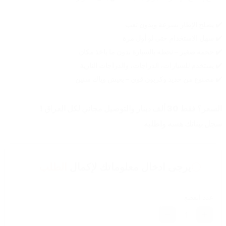
✔️ يصلح الإطار بسرعة وبدون تعب
✔️ سهل الاستخدام حتى لو أول مرة
✔️ حجمه صغير – تحطه بالسيارة بدون ما ياخذ مكان
✔️ يستخدم للسيارات، الدراجات، والدراجات النارية
✔️ مصنوع من حديد وكربون قوي – يعيش وياك سنين
السعر؟ فقط 30 ألف دينار والتوصيل مجاني لكل العراق !
سجل بيناتك هسه واطلبه 
يرجى ادخال معلوماتك لإكمال
الطلب
عدد القطع
1