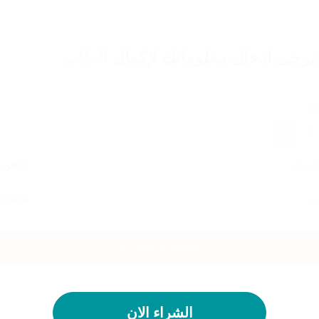
يرجى ادخال معلوماتك لإكمال
الطلب
طع
1
الشحن
شحن م
ي
0000
اضغط هنا للشراء
الشراء الان