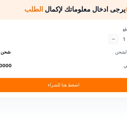
يرجى ادخال معلوماتك لإكمال
الطلب
طع
1
الشحن
شحن م
ي
0000
اضغط هنا للشراء