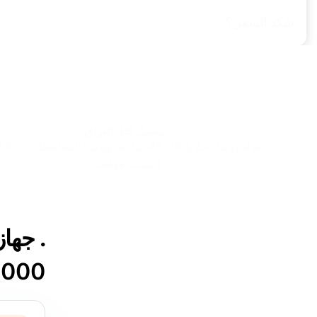
شكد السعر ؟
توصيل لكل العراق
بغداد يوصل خل
(حسب موقعك)
. جها
0000