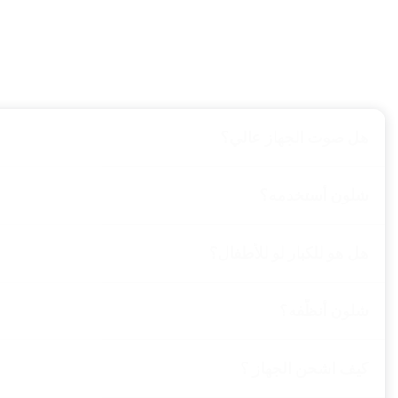
هل صوت الجهاز عالي؟
شلون أستخدمه؟
هل هو للكبار لو للأطفال؟
شلون أنظّفه؟
كيف اشحن الجهاز ؟