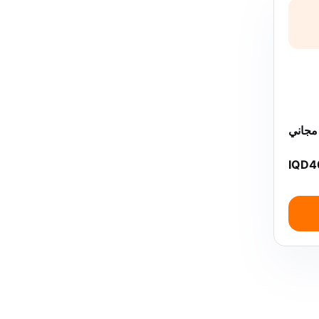
جاني
IQD
4