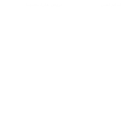
الدعم الفني
عروض لفترة محدودة