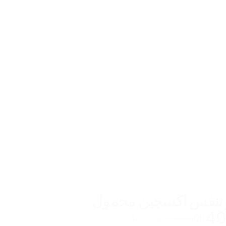
ز تنفس اكسجين محمول
4
43
%-
IQD
70000
IQD