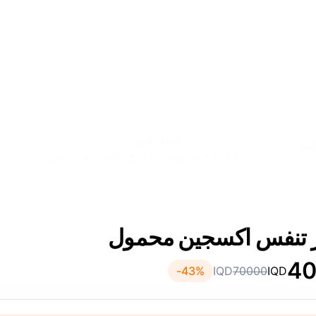
تغليف آمن
ال 24–48 ساعة، وباقي المحافظات 2–4 أيام
تعبئة محكمة حتى يوصل المنتج سالم بدون ضرر.
ز تنفس اكسجين محمول
4
43
%-
IQD
70000
IQD