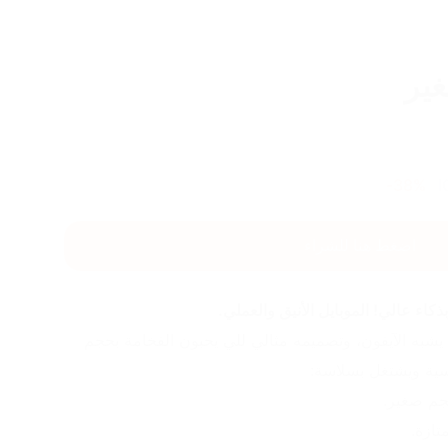
غير
38
%-
I
اضغط هنا للشراء
اء عالي! الموبايل الأنيق والعملي.
هاتف أنيق يخطف الأنظار، شكله يشبه الآيفون، وتصميمه مثالي للي يحبون الفخامة بحجم 
سية ويشتغل بسلاسة:
جم صغير.