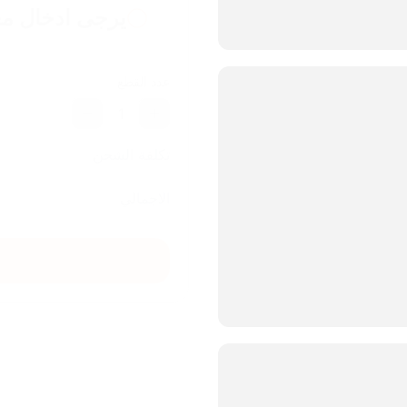
يرجى ادخال مع
عدد القطع
1
تكلفة الشحن
الاجمالي