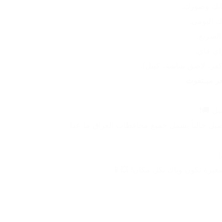
اتك وصورك.
 اليومي.
السريع.
فر، لاصق شاشة، كيبل).
عر ميـتفوت
يل 🚚❗
أحبّتنا الكرام، نود نبلغكم إنو التوصيل حالياً يشمل جميع محافظات العراق ما عدا 
)
صغيرة تكون وياك بكل مكان! 💥📱