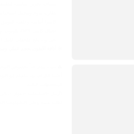
✅ مساحة تخزين مناسبة لتطبيق
✅ بطارية تدوم وتتحمل استخدامك
✅ كاميرا أمامية وخلفية للتوثيق 
✅ اتصال كامل: GPS، بلوتوث، واي فاي.
✅ يجي ويه بكج ملحقات كامل (ك
🎯 
أناقة الآيفون بحجم عملي وس
⚠️ تنويه مهم جداً بخصوص التوص
المحافظات التالية:
(أربيل -السليمانية -دهوك -ديالى
اطلبه هسه وخلي التكنولوجيا ال