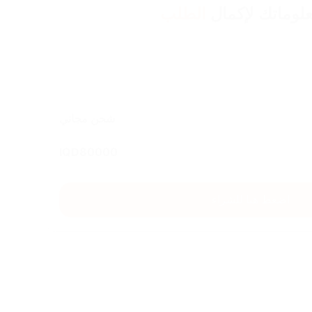
لوماتك لإكمال
الطلب
شحن مجاني
IQD
80000
اضغط هنا للشراء