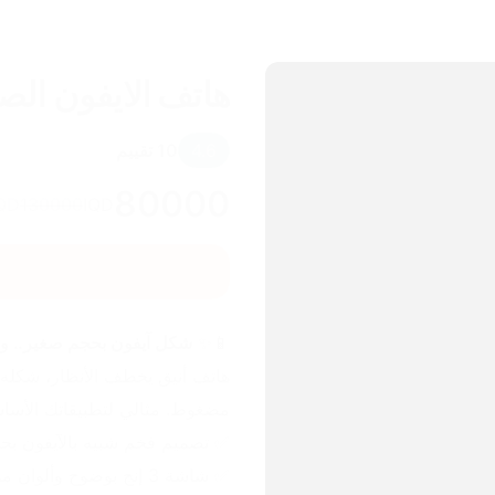
هاتف الايفون الص
4.6
10
تقييم
80000
QD
130000
IQD
📱✨ 
شكل آيفون بحجم صغير.. وبذك
مضغوط. مثالي لتطبيقاتك الأسا
✅ تصميم فخم شبيه بالآيفون بح
✅ شاشة 3 إنج بوضوح وألوان ممتازة.