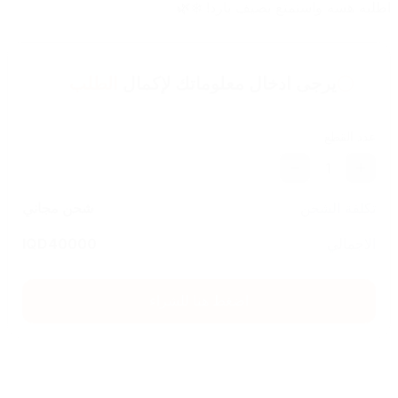
اطلبه هسه واستمتع بصيف بارد! ❄️🌿
يرجى ادخال معلوماتك لإكمال
الطلب
عدد القطع
1
تكلفة الشحن
شحن مجاني
الاجمالي
40000
IQD
اضغط هنا للشراء