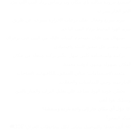
استمتع ببرودة مثالية بأي مكان ويه رشاش رذاذ المي اللي يبرّد 
الجو الحار بسرعة:
✅ تبريد سريع وفعال: يقلل درجات الحرارة بسرعة عن طريق 
تبريد الهوا المحيط برذاذ المي الناعم.
✅ يستهلك مي قليل: يستخدم كميات قليلة من المي حتى يوفرلك 
تبريد، ويعتبر حل صديق للبيئة واقتصادي.
✅ تركيبه واستخدامه كلش سهل: تگدر تركبه وتنقله من مكان 
لمكان بسهولة وبدون أدوات معقدة.
✅ متعدد الاستخدامات: مثالي للحدائق، الكافيهات، الساحات 
الخارجية، وحتى للمناسبات والحفلات.
✅ يحسّن جودة الهوا: يساعد على تقليل التراب والغبار بالجو، 
وينطيك هوا أنقى.
🎯 
حوّل أي مكان حار إلى واحة باردة ومنعشة!
شكد السعر؟
40 ألف فقط! والتوصيل مجاني لكل محافظات العراق! 🇮🇶🚚