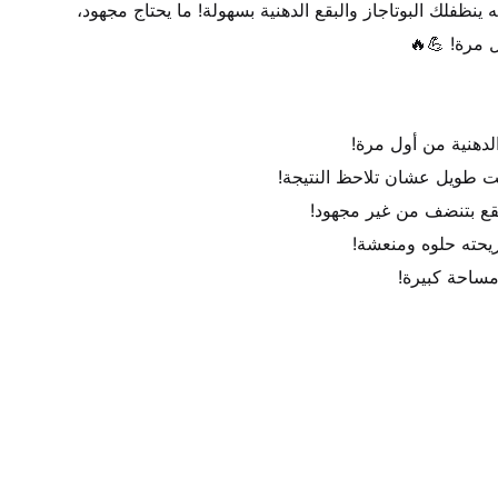
منظف الفوم السحري 🧼✨، خليه ينظفلك البوتاجاز والبقع الدهنية بسهولة! ما يحتاج مجهود، 