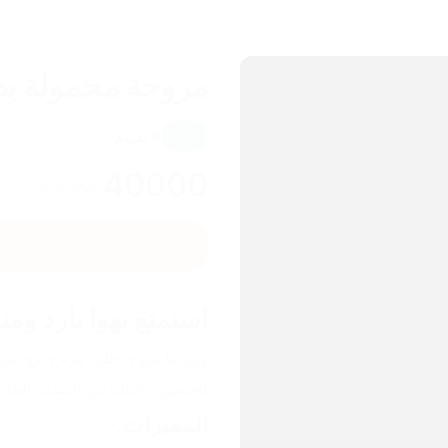
مروحة محمولة بط
4.6
8
تقييم
40000
IQD
70000
IQD
استمتع بهوا بارد وم
لتحسين راحتك في الصيف الحار.
المميزات: