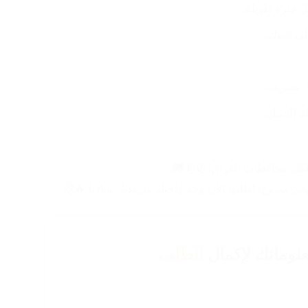
لى كيفك.
ك بسرعة.
 الحمل.
ن متروح! اطلبها الآن وخذ راحتك وبرودتك وياك! 🔥💨
لوماتك لإكمال
الطلب