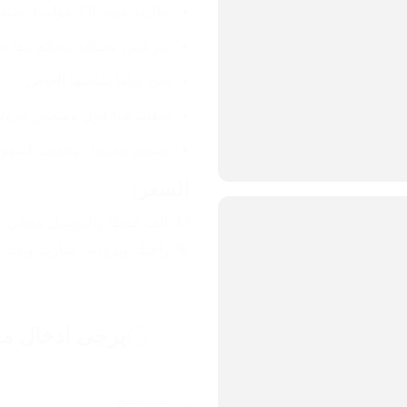
بطارية قوية (21 فولت) تشتغل فترة طويلة.
سرعتين مختلفة تتحكم بيها ع
يجي وياها شاحنها الخاص.
تنطيك هوا قوي ومنعش يبرد
تصميم محمول وخفيف لسهولة
السعر:
47 ألف فقط! والتوصيل مجاني لكل محافظات العراق! 🇮🇶🚚
🎯 راحتك وبرودتك صارت وياك وي
يرجى ادخال مع
عدد القطع