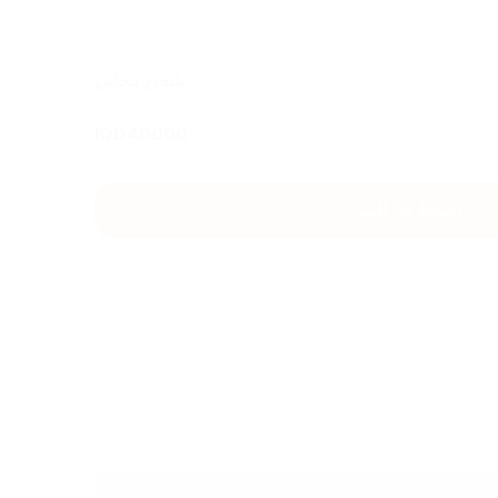
شحن مجاني
IQD
40000
اضغط هنا للشراء