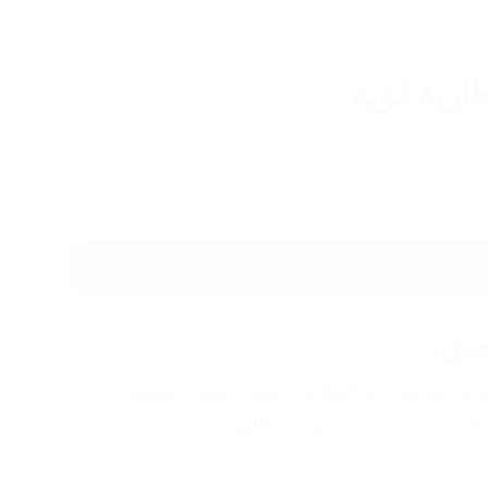
ارية قوية
43
%-
اضغط هنا للشراء
نعش!
وين ما تروح، خلك مرتاح مع مروحتنا المحمولة أبو البطارية! خفيفة وعملية، مصممة 
 لا تخلي حر الصيف يضوجك، اطلبها هسه!