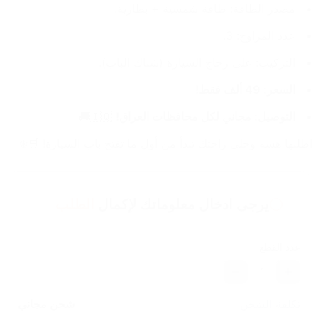
مصدر الطاقة: طاقة شمسية + بطارية.
عدد المراوح: 3.
التركيب: على زجاج السيارة (شباك الباب).
السعر: 49 ألف فقط!
التوصيل: مجاني لكل محافظات العراق!
 🇮🇶🚚
اطلبها هسه وخلي راحتك تبدأ من أول ما تفتح باب السيارة! 🛒❄️
يرجى ادخال معلوماتك لإكمال
الطلب
عدد القطع
1
تكلفة الشحن
شحن مجاني