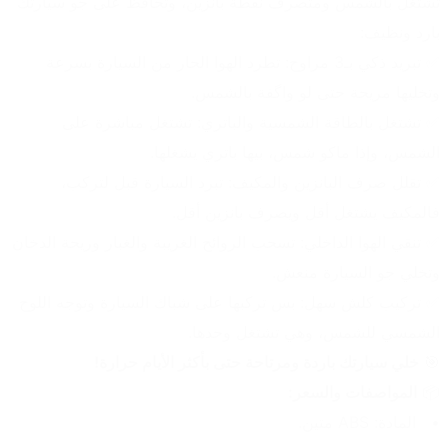
تشتغل بالشمس ومتصرف نقطة بانزين، وتحافظ على جو سيارتك 
بارد ونظيف:
✅ تبريد ذكي بـ3 مراوح: تطرد الهوا الحار من السيارة بسرعة 
وتخليها مريحة حتى لو واگفة بالشمس.
✅ تشتغل بالطاقة الشمسية والباتري: تشتغل مباشرة على 
الشمس، وإذا ماكو شمس، بيها باتري يشغلها.
✅ تقلل صرف البانزين والمكيف: تبرد السيارة قبل لتركب، 
فالمكيف يشتغل أقل ويصرف بانزين أقل.
✅ تنقي الهوا الداخلي: تسحب الروائح الغريبة والغبار وريحة الدخان 
وتخلي جو السيارة منعش.
✅ تركيب كلش سهل: بس تركبها على شباك السيارة وتوجه اللوح 
الشمسي للشمس، وهي تشتغل وحدها.
🎯 
خلي سيارتك باردة ومرتاحة حتى بأكثر الأيام حرارة!
📦 
المواصفات والسعر:
المادة: ABS متين.